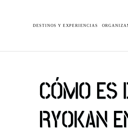
DESTINOS Y EXPERIENCIAS
ORGANIZA
Cabo Verde
Argentina
CÓMO ES 
Egipto
Bolivia
Kenia
Brasil
Marruecos
Chile
RYOKAN E
Madagascar
Colombia
Mauricio
Costa Ric