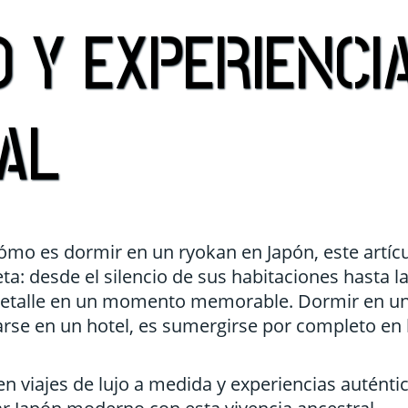
Francia
Emiratos 
 Y EXPERIENCI
nidos
Grecia
Filipinas
a
Hungría
Indonesia
Islandia
India
AL
Italia
Japón
Noruega
Jordania
a Dominicana
Laponia
Kuala Lu
Polonia
Laos
ómo es dormir en un ryokan en Japón, este artíc
ta: desde el silencio de sus habitaciones hasta l
Portugal
Malasia
 detalle en un momento memorable. Dormir en u
Reino Unido
Maldivas
jarse en un hotel, es sumergirse por completo en 
Turquía
Nepal
Oman
n viajes de lujo a medida y experiencias auténtic
Singapur