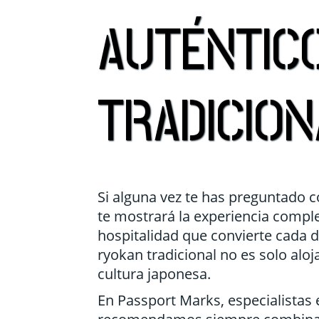
Mozambique
Cuba
AUTÉNTICO
Seychelles
Estados U
Sudáfrica
Guatemal
Tanzania
Mexico
TRADICION
Uganda
Panama
Zimbabwe
Perú
Repúblic
Si alguna vez te has preguntado c
te mostrará la experiencia comple
hospitalidad que convierte cada
ryokan tradicional no es solo alo
cultura japonesa.
En Passport Marks, especialistas e