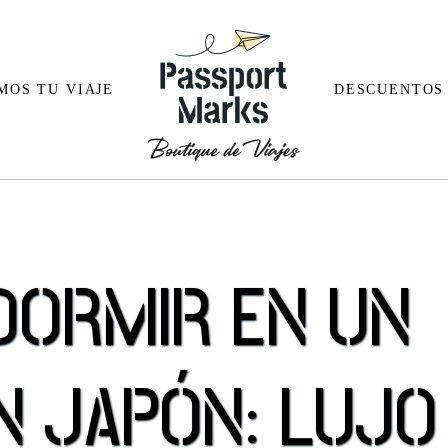
MOS TU VIAJE
DESCUENTOS
Alemania
Arabia Sa
DORMIR EN UN
Austria
Bali
Bélgica
Butan
Croacia
Camboya
N JAPÓN: LUJO
España
China
a
Finlandia
Doha