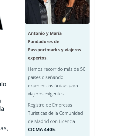
Arabes
A
Antonio y María
Fundadores de
Passportmarks y viajeros
expertos.
Hemos recorrido más de 50
mpur
países diseñando
ulo
experiencias únicas para
a
viajeros exigentes.
n
Registro de Empresas
la
Turísticas de la Comunidad
de Madrid con Licencia
as,
CICMA 4405
.