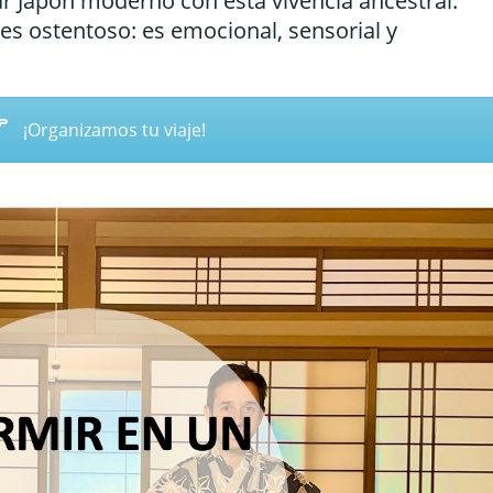
Japón moderno con esta vivencia ancestral.
Sri Lanka
 es ostentoso: es emocional, sensorial y
Tailandia
Vietnam
¡Organizamos tu viaje!