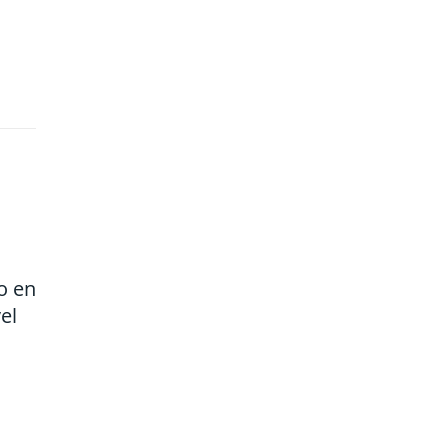
o en
el