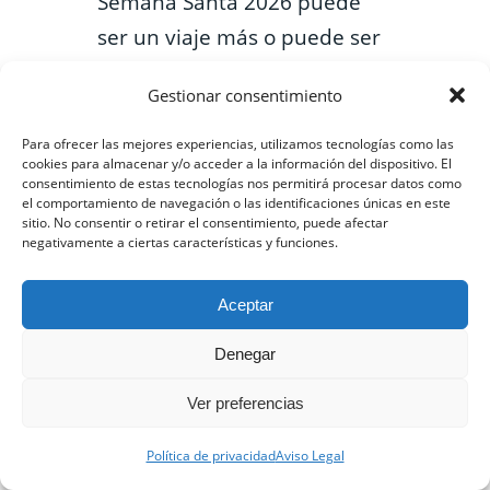
Semana Santa 2026 puede
ser un viaje más o puede ser
el viaje que marque tu año.
Gestionar consentimiento
Para ofrecer las mejores experiencias, utilizamos tecnologías como las
¿Ya estás pensando
cookies para almacenar y/o acceder a la información del dispositivo. El
consentimiento de estas tecnologías nos permitirá procesar datos como
dónde viajar en
el comportamiento de navegación o las identificaciones únicas en este
sitio. No consentir o retirar el consentimiento, puede afectar
Semana Santa
negativamente a ciertas características y funciones.
2026?
Aceptar
Cuéntanos qué te apetece,
Denegar
incluso si todavía no lo tienes
Ver preferencias
claro. Nosotros te ayudamos
a descubrir el destino
Política de privacidad
Aviso Legal