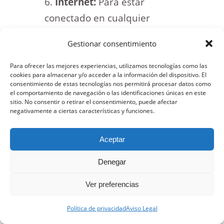
Internet:
Para estar
conectado en cualquier
destino lo mejor es comprar
Gestionar consentimiento
una tarjeta SIM. Nosotros
usamos las eSim de Holafly,
Para ofrecer las mejores experiencias, utilizamos tecnologías como las
cookies para almacenar y/o acceder a la información del dispositivo. El
te dejamos un 5% de
consentimiento de estas tecnologías nos permitirá procesar datos como
el comportamiento de navegación o las identificaciones únicas en este
descuento.
sitio. No consentir o retirar el consentimiento, puede afectar
negativamente a ciertas características y funciones.
Y ahora que ya conoces los
mejores parques temáticos en
Aceptar
Japón contáctanos y en
Denegar
Passport Marks organizaremos
tu viaje completamente a
Ver preferencias
medida.
Política de privacidad
Aviso Legal