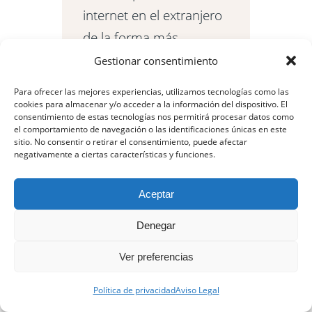
internet en el extranjero
de la forma más
cómoda y rápìda , sin
Gestionar consentimiento
tener que comprar una
Para ofrecer las mejores experiencias, utilizamos tecnologías como las
tarjeta SIM física. La
cookies para almacenar y/o acceder a la información del dispositivo. El
consentimiento de estas tecnologías nos permitirá procesar datos como
podrás obtener online,
el comportamiento de navegación o las identificaciones únicas en este
sitio. No consentir o retirar el consentimiento, puede afectar
recibirlas por email y
negativamente a ciertas características y funciones.
activarlas facilmente
utilizando un código QR.
Aceptar
Además podrás
Denegar
mantener tu número de
Ver preferencias
WhatsApp.
Nosotros usamos las
Política de privacidad
Aviso Legal