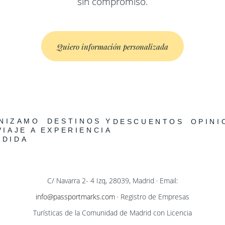
sin compromiso.
Quiero información personalizada
NIZAMOS
DESTINOS Y
DESCUENTOS
OPINI
VIAJE A
EXPERIENCIAS
EDIDA
C/ Navarra 2- 4 Izq, 28039, Madrid · Email:
info@passportmarks.com
· Registro de Empresas
Turísticas de la Comunidad de Madrid con Licencia