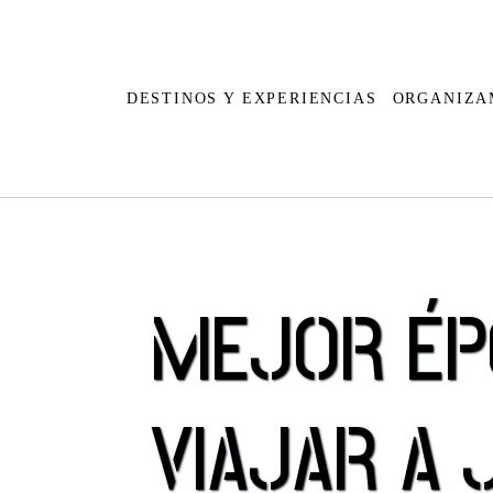
DESTINOS Y EXPERIENCIAS
ORGANIZA
Cabo Verde
Argentina
MEJOR ÉP
Egipto
Bolivia
Kenia
Brasil
Marruecos
Chile
VIAJAR A 
Madagascar
Colombia
Mauricio
Costa Ric