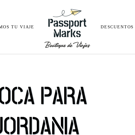
MOS TU VIAJE
DESCUENTOS
Alemania
Arabia Sa
OCA PARA
Austria
Bali
Bélgica
Butan
Croacia
Camboya
JORDANIA
España
China
a
Finlandia
Doha