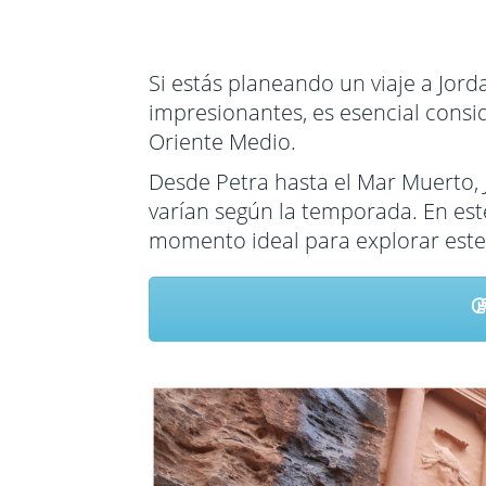
Mozambique
Cuba
Seychelles
Estados U
Si estás planeando un viaje a Jorda
Sudáfrica
Guatemal
impresionantes, es esencial consid
Oriente Medio.
Tanzania
Mexico
Desde Petra hasta el Mar Muerto, 
Uganda
Panama
varían según la temporada. En este
Zimbabwe
Perú
momento ideal para explorar este
Repúblic