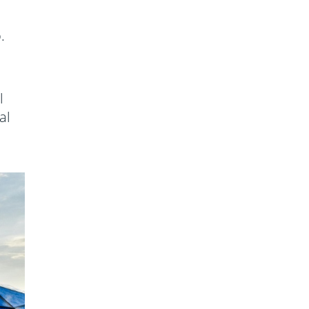
.
l
al