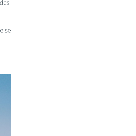
ades
ue se