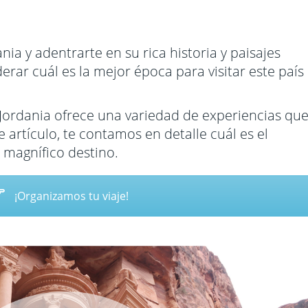
Francia
Emiratos 
nidos
Grecia
Filipinas
nia y adentrarte en su rica historia y paisajes
a
Hungría
Indonesia
erar cuál es la mejor época para visitar este país
Islandia
India
Jordania ofrece una variedad de experiencias qu
Italia
Japón
 artículo, te contamos en detalle cuál es el
Noruega
Jordania
 magnífico destino.
a Dominicana
Laponia
Kuala Lu
Polonia
Laos
¡Organizamos tu viaje!
Portugal
Malasia
Reino Unido
Maldivas
Turquía
Nepal
Oman
Singapur