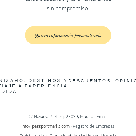
sin compromiso.
Quiero información personalizada
NIZAMOS
DESTINOS Y
DESCUENTOS
OPINI
VIAJE A
EXPERIENCIAS
EDIDA
C/ Navarra 2- 4 Izq, 28039, Madrid · Email:
info@passportmarks.com
· Registro de Empresas
Turísticas de la Comunidad de Madrid con Licencia