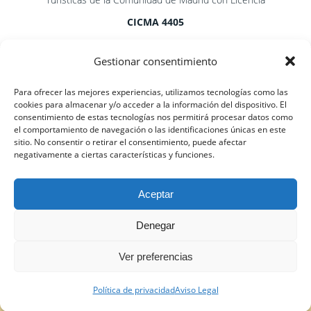
CICMA 4405
Gestionar consentimiento
© 2025 Passportmarks – Passport Exclusive
Para ofrecer las mejores experiencias, utilizamos tecnologías como las
Services SL
cookies para almacenar y/o acceder a la información del dispositivo. El
consentimiento de estas tecnologías nos permitirá procesar datos como
Registro de Empresas Turísticas de la Comunidad
el comportamiento de navegación o las identificaciones únicas en este
sitio. No consentir o retirar el consentimiento, puede afectar
de Madrid con licencia
CICMA 4405
.
negativamente a ciertas características y funciones.
SOBRE NOSOTROS
Aceptar
PREGUNTAS FRECUENTES
Denegar
PRIVACIDAD
Ver preferencias
COOKIES
AVISO LEGAL
Política de privacidad
Aviso Legal