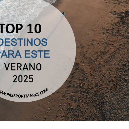
Sri Lanka
Tailandia
Vietnam