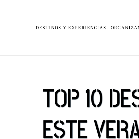
DESTINOS Y EXPERIENCIAS
ORGANIZA
Cabo Verde
Argentina
TOP 10 DE
Egipto
Bolivia
Kenia
Brasil
Marruecos
Chile
ESTE VER
Madagascar
Colombia
Mauricio
Costa Ric