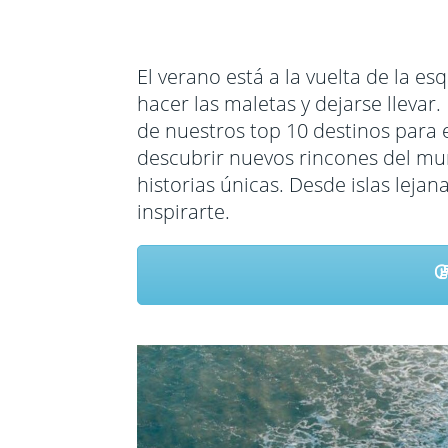
Mozambique
Cuba
Seychelles
Estados U
El verano está a la vuelta de la esq
Sudáfrica
Guatemal
hacer las maletas y dejarse lleva
de nuestros top 10 destinos para 
Tanzania
Mexico
descubrir nuevos rincones del mund
Uganda
Panama
historias únicas. Desde islas lejan
Zimbabwe
Perú
inspirarte.
Repúblic