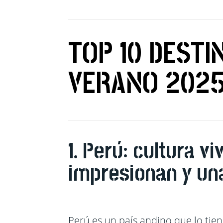
TOP 10 DESTI
VERANO 202
1. Perú: cultura v
impresionan y una
Perú es un país andino que lo tie