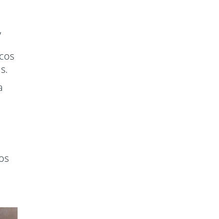
,
icos
s.
a
os