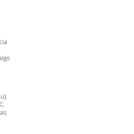
cia
algo
u),
C.
as,