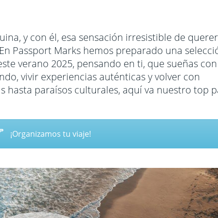
Francia
Emiratos 
nidos
Grecia
Filipinas
uina, y con él, esa sensación irresistible de querer
a
Hungría
Indonesia
r. En Passport Marks hemos preparado una selecci
este verano 2025, pensando en ti, que sueñas con
Islandia
India
o, vivir experiencias auténticas y volver con
Italia
Japón
as hasta paraísos culturales, aquí va nuestro top 
Noruega
Jordania
a Dominicana
Laponia
Kuala Lu
Polonia
Laos
¡Organizamos tu viaje!
Portugal
Malasia
Reino Unido
Maldivas
Turquía
Nepal
Oman
Singapur