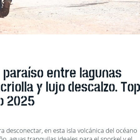
el paraíso entre lagunas
criolla y lujo descalzo. To
no 2025
a desconectar, en esta isla volcánica del océano
o, aguas tranquilas ideales para el snorkel y el