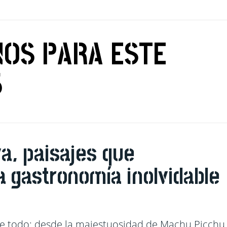
NOS PARA ESTE
5
iva, paisajes que
 gastronomía inolvidable
ne todo: desde la majestuosidad de Machu Picchu,