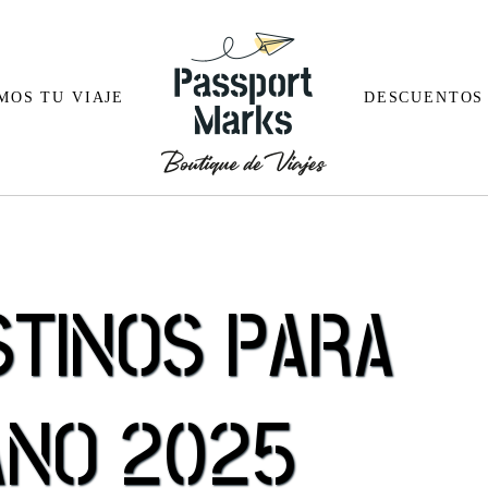
MOS TU VIAJE
DESCUENTOS
Alemania
Arabia Sa
STINOS PARA
Austria
Bali
Bélgica
Butan
Croacia
Camboya
ANO 2025
España
China
a
Finlandia
Doha