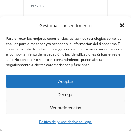
19/05/2025
Guía Completa de
Gestionar consentimiento
Stopovers: Cómo
Para ofrecer las mejores experiencias, utilizamos tecnologías como las
cookies para almacenar y/o acceder a la información del dispositivo. El
Visitar Dos
consentimiento de estas tecnologías nos permitirá procesar datos como
el comportamiento de navegación o las identificaciones únicas en este
Destinos por el
sitio. No consentir o retirar el consentimiento, puede afectar
negativamente a ciertas características y funciones.
Precio de Uno
Aceptar
¿Alguna vez has soñado con
Denegar
visitar dos países por el precio
Ver preferencias
de uno? Con un poco de
estrategia y eligiendo la
Política de privacidad
Aviso Legal
aerolínea correcta, hacer un