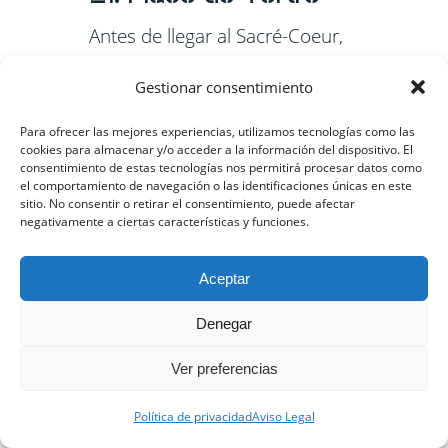
Antes de llegar al Sacré-Coeur,
puedes disfrutar de una cerveza
Gestionar consentimiento
en una de las múltiples terrazas
de esta plaza. Aquí es muy
Para ofrecer las mejores experiencias, utilizamos tecnologías como las
cookies para almacenar y/o acceder a la información del dispositivo. El
típico hacerse un retrato, y
consentimiento de estas tecnologías nos permitirá procesar datos como
el comportamiento de navegación o las identificaciones únicas en este
verás que mucha gente se los
sitio. No consentir o retirar el consentimiento, puede afectar
negativamente a ciertas características y funciones.
hace.
22. Observar el muro
Aceptar
de Je t’aime
Denegar
Este muro se ha hecho famoso
Ver preferencias
gracias a las redes sociales. En
Política de privacidad
Aviso Legal
él podrás ver escrito “te quiero”