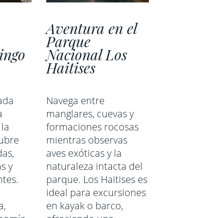
Aventura en el
Parque
ingo
Nacional Los
Haitises
rada
Navega entre
a
manglares, cuevas y
la
formaciones rocosas
ubre
mientras observas
as,
aves exóticas y la
as y
naturaleza intacta del
tes.
parque. Los Haitises es
ideal para excursiones
a,
en kayak o barco,