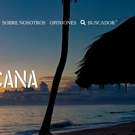
SOBRE NOSOTROS
OPINIONES
BUSCADOR
CANA
udita
Australia
Islas Fiji
Nueva Zelanda
Polinesia Francesa
Arabes