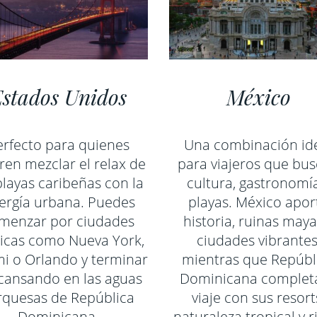
Estados Unidos
México
erfecto para quienes
Una combinación id
ren mezclar el relax de
para viajeros que bu
playas caribeñas con la
cultura, gastronomí
ergía urbana. Puedes
playas. México apor
menzar por ciudades
historia, ruinas maya
nicas como Nueva York,
ciudades vibrantes
i o Orlando y terminar
mientras que Repúbl
cansando en las aguas
Dominicana completa
rquesas de República
viaje con sus resort
Dominicana.
naturaleza tropical y 