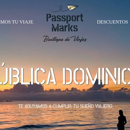
MOS TU VIAJE
DESCUENTOS
ÚBLICA DOMINI
Alemania
Arabia Sa
Austria
Bali
Bélgica
Butan
Croacia
Camboya
TE ADUYAMOS A CUMPLIR TU SUEÑO VIAJERO
España
China
a
Finlandia
Doha
Francia
Emiratos 