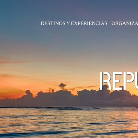
DESTINOS Y EXPERIENCIAS
ORGANIZA
REP
Cabo Verde
Argentina
Egipto
Bolivia
Kenia
Brasil
Marruecos
Chile
Madagascar
Colombia
Mauricio
Costa Ric
Mozambique
Cuba