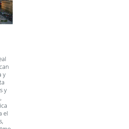
eal
scan
a y
ta
s y
,
ica
 el
s,
ritmo