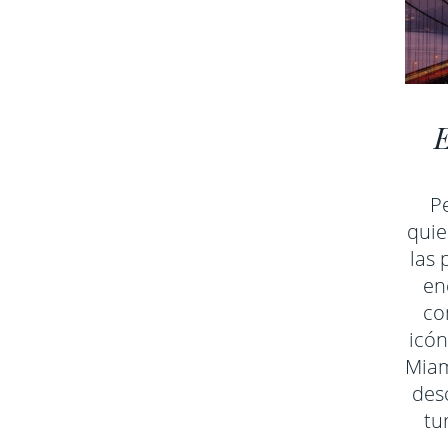
P
quie
las 
en
co
icó
Miam
des
tu