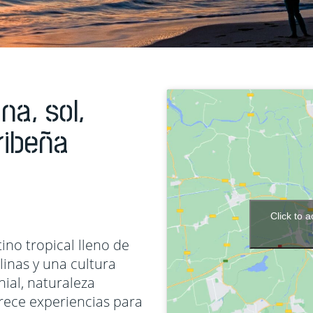
nidos
Grecia
Filipinas
a
Hungría
Indonesia
Islandia
India
Italia
Japón
na, sol,
Noruega
Jordania
ribeña
a Dominicana
Laponia
Kuala Lu
Polonia
Laos
Portugal
Malasia
Reino Unido
Maldivas
Click to 
Turquía
Nepal
no tropical lleno de
Oman
linas y una cultura
nial, naturaleza
Singapur
rece experiencias para
Sri Lanka