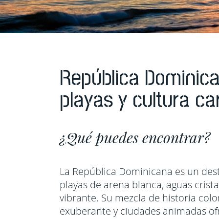
Seychelles
Estados U
Sudáfrica
Guatemal
Tanzania
Mexico
Uganda
Panama
República Dominica
Zimbabwe
Perú
playas y cultura ca
Repúblic
¿Qué puedes encontrar?
La República Dominicana es un desti
playas de arena blanca, aguas crista
vibrante. Su mezcla de historia colo
exuberante y ciudades animadas of