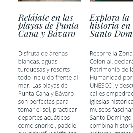
Relájate en las
Explora la
playas de Punta
historia en
Cana y Bávaro
Santo Dom
Disfruta de arenas
Recorre la Zona
blancas, aguas
Colonial, decla
turquesas y resorts
Patrimonio de l
e
todo incluido frente al
Humanidad por 
mar. Las playas de
UNESCO, y desc
Punta Cana y Bávaro
calles empedrad
son perfectas para
iglesias históric
tomar el sol, practicar
museos fascinan
deportes acuáticos
Santo Domingo
como snorkel, paddle
combina histori