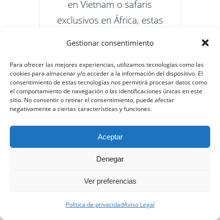
en Vietnam o safaris
exclusivos en África, estas
alternativas ofrecen
Gestionar consentimiento
experiencias auténticas lejos
Para ofrecer las mejores experiencias, utilizamos tecnologías como las
del turismo masivo.
cookies para almacenar y/o acceder a la información del dispositivo. El
consentimiento de estas tecnologías nos permitirá procesar datos como
GRECIA
INDONESIA
JAPÓN
el comportamiento de navegación o las identificaciones únicas en este
sitio. No consentir o retirar el consentimiento, puede afectar
MEXICO
PORTUGAL
SUECIA
negativamente a ciertas características y funciones.
TAILANDIA
VIETNAM
Aceptar
Seguir leyendo
Denegar
Ver preferencias
Política de privacidad
Aviso Legal