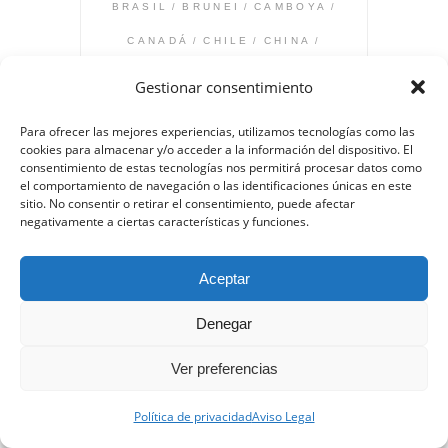
BRASIL
BRUNEI
CAMBOYA
CANADÁ
CHILE
CHINA
COLOMBIA
COREA DEL SUR
Gestionar consentimiento
COSTA RICA
CROACIA
CUBA
Para ofrecer las mejores experiencias, utilizamos tecnologías como las
DUBÁI
ECUADOR
EGIPTO
cookies para almacenar y/o acceder a la información del dispositivo. El
consentimiento de estas tecnologías nos permitirá procesar datos como
EL CONGO
EMIRATOS ÁRABES
el comportamiento de navegación o las identificaciones únicas en este
sitio. No consentir o retirar el consentimiento, puede afectar
ESPAÑA
ESTADOS UNIDOS
negativamente a ciertas características y funciones.
FILIPINAS
FINLANDIA
Aceptar
FRANCIA
GRECIA
HUNGRÍA
INDIA
INDONESIA
ISLANDIA
Denegar
ISLAS GRIEGAS
Ver preferencias
ISLAS MAURICIO
ITALIA
Política de privacidad
Aviso Legal
JAPÓN
JORDANIA
KENIA
KOMODO
LAOS
LAPONIA